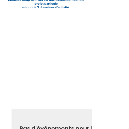
projet s'articule
autour de 3 domaines d'activité :
Insertion
de
personnes éloignées
de l'emploi
Réemploi
d'objets
revendus
en boutiques solidaires
Hébergement
de familles
en
situation
de
précarité
Événements
Pas d'événements pour le