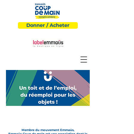
Donner / Acheter
Membre du mouvement Emmaüs,
Emmaüs Coup de main
est une association dont le