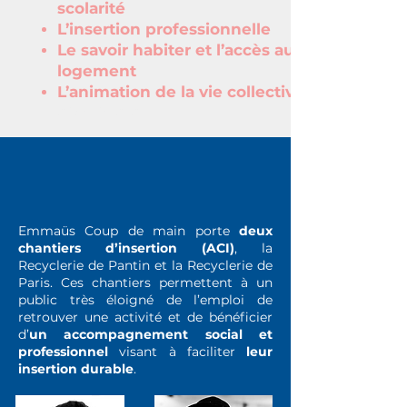
scolarité
L’insertion professionnelle
Le savoir habiter et l’accès au
logement
L’animation de la vie collective
et culturelle
Insertion par
l'activité
économique
Emmaüs Coup de main porte
deux
chantiers d’insertion (ACI)
, la
Recyclerie de Pantin et la Recyclerie de
Paris. Ces chantiers permettent à un
public très éloigné de l’emploi de
retrouver une activité et de bénéficier
d’
un accompagnement social et
professionnel
visant à faciliter
leur
insertion durable
.