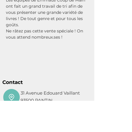
Les équipes de Emmaüs Coup de Main 
ont fait un grand travail de tri afin de 
vous présenter une grande variété de 
livres ! De tout genre et pour tous les 
goûts. 
Ne râtez pas cette vente spéciale ! On 
vous attend nombreux.ses ! 
Contact
31 Avenue Edouard Vaillant
93500 PANTIN
01 48 44 44 92
contact@coupdemain.org
Mentions légales