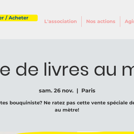
r / Acheter
L'association
Nos actions
Agi
e de livres au 
sam. 26 nov.
  |  
Paris
tes bouquiniste? Ne ratez pas cette vente spéciale de
au mètre!