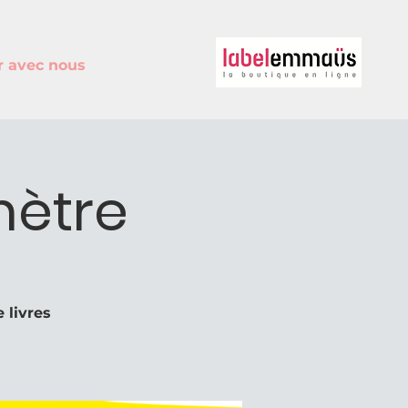
r avec nous
mètre
 livres